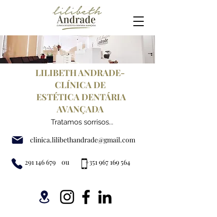
LILIBETH ANDRADE-
CLÍNICA DE
ESTÉTICA
DENTÁRIA
AVANÇADA
Tratamos sorrisos...
clinica.lilibethandrade@gmail.com
291 146 679
ou
+351 967 169 564