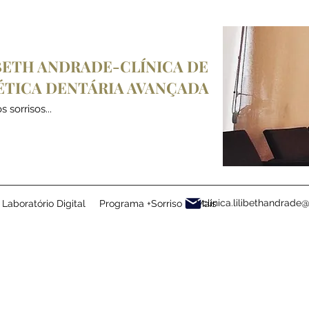
BETH ANDRADE-CLÍNICA DE
ÉTICA
DENTÁRIA
AVANÇADA
 sorrisos...
clinica.lilibethandrad
Laboratório Digital
Programa +Sorriso
Mais