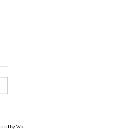
litação total superior
implantes + reabilitação
ial inferior com
antes
wered by
Wix