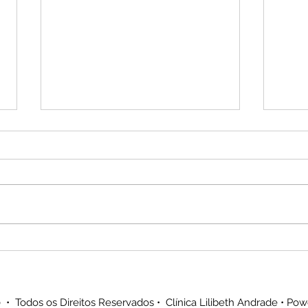
Facetas de alta estética
Reabi
dentária
com 
parc
impl
 • Todos os Direitos Reservados • Clínica Lilibeth Andrade • Po