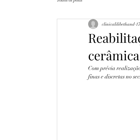
Todos os posts
clinicalilibethand
17
Reabilita
cerâmicas
Com prévia realizaçã
finas e discretas no se