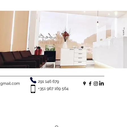
291 146 679
e@gmail.com
+351 967 169 564