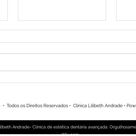
Facetas de alta estética
Reabi
dentária
com 
parc
impl
 • Todos os Direitos Reservados • Clínica Lilibeth Andrade • Po
libeth Andrade- Clínica de estética dentária avançada. Orgulhosam
Wix.com