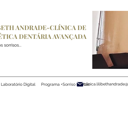
BETH ANDRADE-CLÍNICA DE
ÉTICA
DENTÁRIA
AVANÇADA
 sorrisos...
clinica.lilibethandrad
Laboratório Digital
Programa +Sorriso
Mais