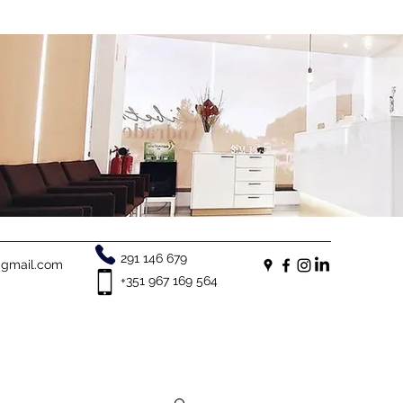
291 146 679
e@gmail.com
+351 967 169 564