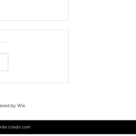
litação total superior
implantes + reabilitação
ial inferior com
antes
wered by
Wix
ente criado com